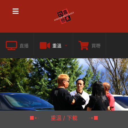
直播
重溫
買嘢
重溫 / 下載